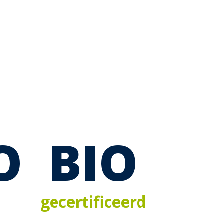
O
BIO
g
gecertificeerd