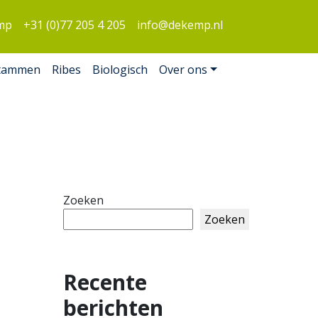
mp
+31 (0)77 205 4 205
info@dekemp.nl
tammen
Ribes
Biologisch
Over ons
Zoeken
Zoeken
Recente
berichten