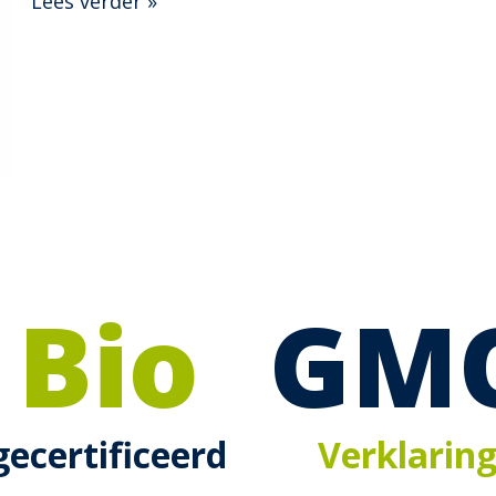
Lees verder »
Bio
GM
gecertificeerd
Verklarin